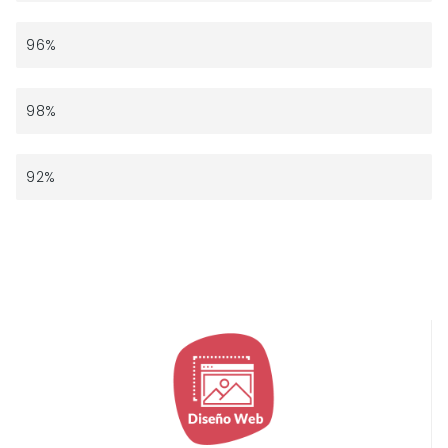
Social Media
96%
Marketing Digital
98%
Consultoría
92%