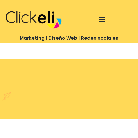
Te puedo ayudar con…
Marketing | Diseño Web | Redes sociales