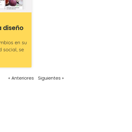
a diseño
ambios en su
 social, se
« Anteriores
Siguientes »