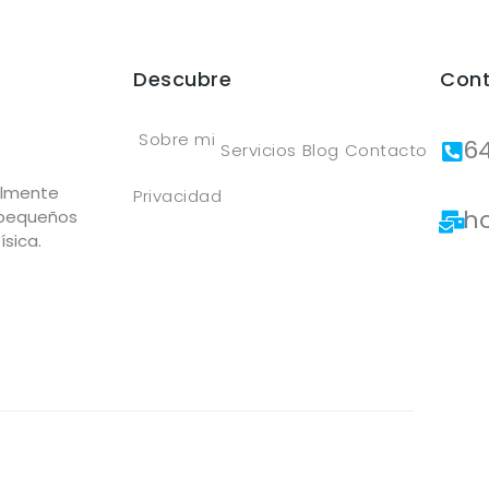
Descubre
Con
Sobre mi
6
Servicios
Blog
Contacto
almente
Privacidad
h
 pequeños
ísica.