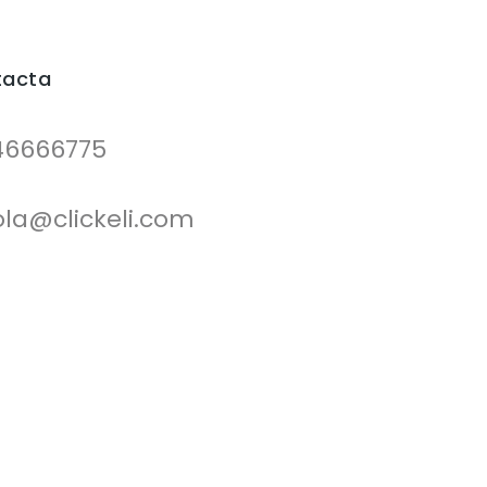
tacta
46666775
ola@clickeli.com